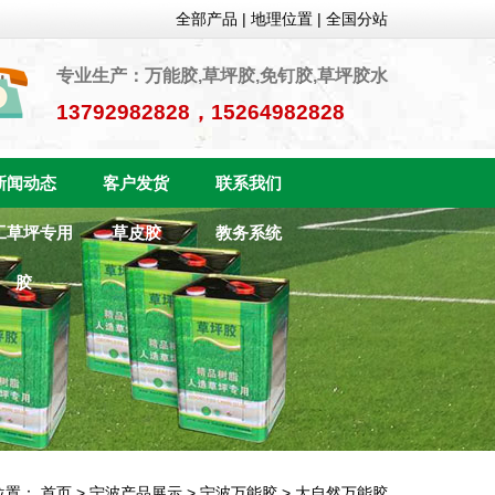
全部产品
|
地理位置
|
全国分站
专业生产：万能胶,草坪胶,免钉胶,草坪胶水
13792982828，15264982828
新闻动态
客户发货
联系我们
工草坪专用
草皮胶
教务系统
胶
位置：
首页
>
宁波产品展示
>
宁波万能胶
>
大自然万能胶