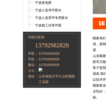
宁波发泡胶
宁波人造草坪胶水
宁波人造草坪专用胶水
宁波精工坊草坪胶
与我们联系:
顾家免钉
13792982828
强，柔韧
梁
手机：
13792982828
山东顾家
手机：
13792982828
胶等万能
微信：
13792982828
客户是我
ＱＱ：
源泉,我
地址：
山东省临沂市兰山区顾家
以技术开
工业园
顾家胶业
水性好，
贴。