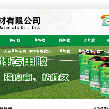
免钉胶
草坪胶
结构胶
万能胶
人造草坪专用
草坪专用胶水
草坪胶
草坪胶多少钱
人
胶
您的当前