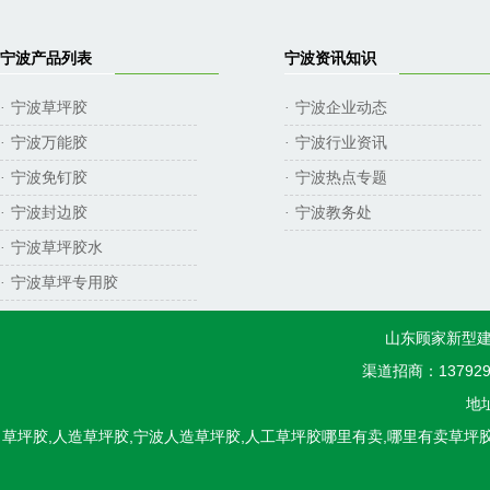
宁波产品列表
宁波资讯知识
宁波草坪胶
宁波企业动态
·
·
宁波万能胶
宁波行业资讯
·
·
宁波免钉胶
宁波热点专题
·
·
宁波封边胶
宁波教务处
·
·
宁波草坪胶水
·
宁波草坪专用胶
·
山东顾家新型建
渠道招商：1379298
地
草坪胶,人造草坪胶,宁波人造草坪胶,人工草坪胶哪里有卖,哪里有卖草坪