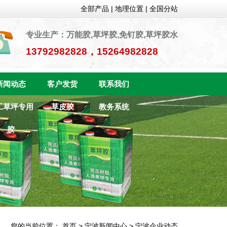
全部产品
|
地理位置
|
全国分站
专业生产：万能胶,草坪胶,免钉胶,草坪胶水
13792982828，15264982828
新闻动态
客户发货
联系我们
工草坪专用
草皮胶
教务系统
胶
您的当前位置：
首页
>
宁波新闻中心
>
宁波企业动态