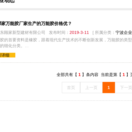
业动态
哪家万能胶厂家生产的万能胶价格优？
东顾家新型建材有限公司 发布时间：
2019-3-11
[ 所属分类：
宁波企业
胶的首要资料是橡胶，跟着现代生产技术的不断创新发展，万能胶的类型
的细化分类。…
看详细
全部共有【
1
】条内容 当前是第【
1
】
首页
上一页
1
下一