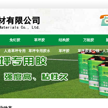
免钉胶
草坪胶
结构胶
万能胶
人造草坪专用
草坪专用胶水
草坪胶
草坪胶多少钱
人
胶