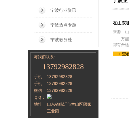
宁波企
宁波行业资讯
在山东
宁波热点专题
来源：山
万能
宁波教务处
都有合适
+ 查
与我们联系:
13792982828
手机：
13792982828
手机：
13792982828
微信：
13792982828
ＱＱ：
地址：
山东省临沂市兰山区顾家
工业园