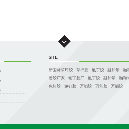
SITE
新国标草坪胶
草坪胶
氯丁胶
融和堂
融
态
喷胶厂家
氯丁胶厂
氯丁胶
融和堂
融和
讯
免钉胶
免钉胶
万能胶
万能胶
万能胶
题