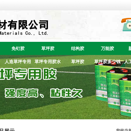
免钉胶
草坪胶
结构胶
万能胶
人造草坪专用
草坪专用胶水
草坪胶
草坪胶多少钱
人
胶
您的当