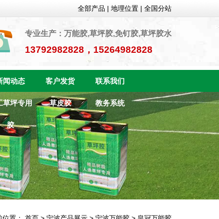
全部产品
|
地理位置
|
全国分站
专业生产：万能胶,草坪胶,免钉胶,草坪胶水
13792982828，15264982828
新闻动态
客户发货
联系我们
工草坪专用
草皮胶
教务系统
胶
前位置：
首页
>
宁波产品展示
>
宁波万能胶
>
皇冠万能胶