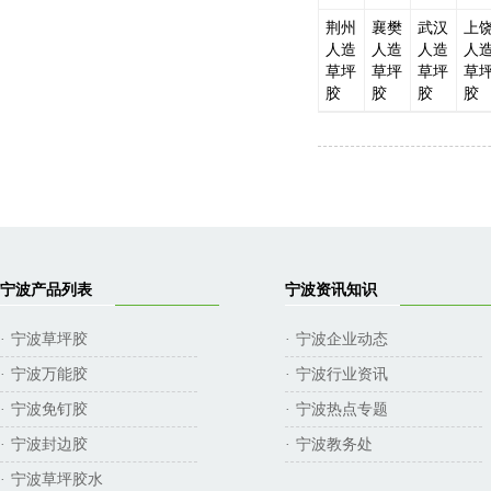
荆州
襄樊
武汉
上
人造
人造
人造
人
草坪
草坪
草坪
草
胶
胶
胶
胶
宁波产品列表
宁波资讯知识
宁波草坪胶
宁波企业动态
·
·
宁波万能胶
宁波行业资讯
·
·
宁波免钉胶
宁波热点专题
·
·
宁波封边胶
宁波教务处
·
·
宁波草坪胶水
·