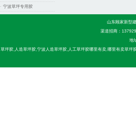
宁波草坪专用胶
·
山东顾家新型建
渠道招商：1379298
地
草坪胶,人造草坪胶,宁波人造草坪胶,人工草坪胶哪里有卖,哪里有卖草坪