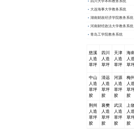
四川大学本科教务系统
大连海事大学教务系统
湖南财政经济学院教务系统
河南财经政法大学教务系统
青岛工学院教务系统
慈溪
四川
天津
海
人造
人造
人造
人
草坪
草坪
草坪
草
中山
清远
河源
梅
人造
人造
人造
人
草坪
草坪
草坪
草
胶
胶
胶
胶
荆州
襄樊
武汉
上
人造
人造
人造
人
草坪
草坪
草坪
草
胶
胶
胶
胶